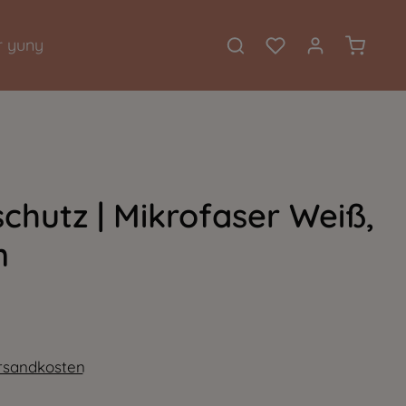
Warenkor
 yuny
chutz | Mikrofaser Weiß,
ung von 0 von 5 Sternen
m
ersandkosten