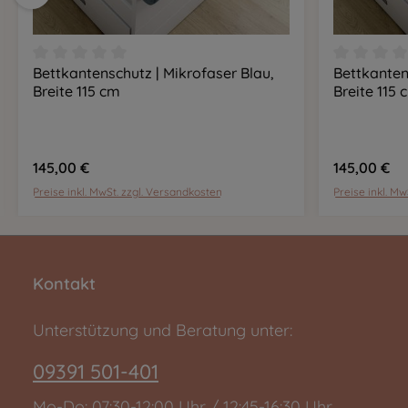
Bettkantenschutz | Mikrofaser Blau,
Bettkanten
on 5 Sternen
Durchschnittliche Bewertung von 0 von 5 Sternen
Durchschn
In den Warenkorb
Breite 115 cm
Breite 115 
145,00 €
145,00 €
Preise inkl. MwSt. zzgl. Versandkosten
Preise inkl. M
Kontakt
Unterstützung und Beratung unter:
09391 501-401
Mo-Do: 07:30-12:00 Uhr / 12:45-16:30 Uhr