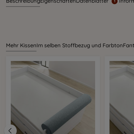
Beschreibung
Eigenschaften
Datenblätter
Infor
1
Mehr Kissen
Im selben Stoffbezug und Farbton
Fant
Produktgalerie überspringen