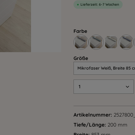
Lieferzeit: 6-7 Wochen
Farbe
Größe
Größe
Produkt Anzahl: G
Artikelnummer:
2527800
Tiefe/Länge:
200 mm
Breite:
853 mm