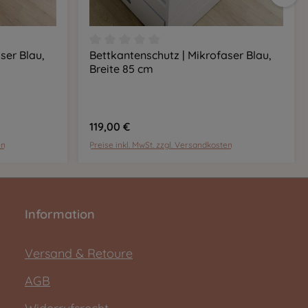
ser Blau,
Bettkantenschutz | Mikrofaser Blau,
tung von 0 von 5 Sternen
Durchschnittliche Bewertung von 0 von
b
In den Warenkorb
Breite 85 cm
119,00 €
en
Preise inkl. MwSt. zzgl. Versandkosten
Information
Versand & Retoure
AGB