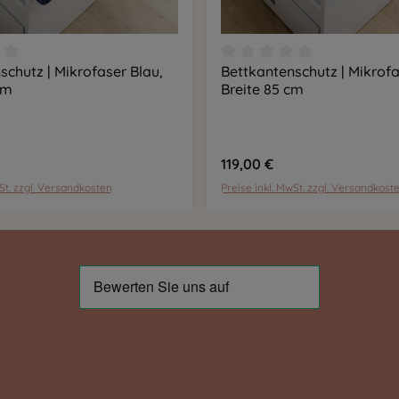
schutz | Mikrofaser Blau,
Bettkantenschutz | Mikrofa
ittliche Bewertung von 0 von 5 Sternen
Durchschnittliche Bewer
In den Warenkorb
In den Warenkor
cm
Breite 85 cm
119,00 €
wSt. zzgl. Versandkosten
Preise inkl. MwSt. zzgl. Versandkost