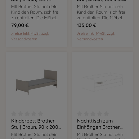
Umbau des
cm
Mit Brother Stu hat dein
Mit Brother Stu hat dein
Babybetts 70 x 140
Kind den Raum, sich frei
Kind den Raum, sich frei
cm in ein Kinderbett
zu entfalten. Die Möbel
zu entfalten. Die Möbel
sind flexibel nutzbar und
sind flexibel nutzbar und
70 x 140 cm
79,00 €
135,00 €
mit ihrem Dekor in Taupe
mit ihrem Dekor in Taupe
Preise inkl. MwSt. zzgl.
Preise inkl. MwSt. zzgl.
setzen sie in eurem
setzen sie in eurem
Versandkosten
Versandkosten
Zuhause markante
Zuhause markante
Kontraste.
Kontraste.
Kinderbett Brother
Nachttisch zum
Durchschnittliche Bewertung von 0 von 5 Sternen
Durchschnittliche Bewer
Stu | Braun, 90 x 200
Einhängen Brother
cm
Stu | Braun, zur
Mit Brother Stu hat dein
Mit Brother Stu hat dein