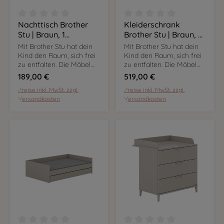
Nachttisch Brother
Kleiderschrank
Durchschnittliche Bewertung von 0 von 5 Sternen
Durchschnittliche Bewer
Stu | Braun, 1
Brother Stu | Braun, 3
Schublade & 1 offenes
Türen
Mit Brother Stu hat dein
Mit Brother Stu hat dein
Fach
Kind den Raum, sich frei
Kind den Raum, sich frei
zu entfalten. Die Möbel
zu entfalten. Die Möbel
sind flexibel nutzbar und
sind flexibel nutzbar und
189,00 €
519,00 €
mit ihrem Dekor in Taupe
mit ihrem Dekor in Taupe
Preise inkl. MwSt. zzgl.
Preise inkl. MwSt. zzgl.
setzen sie in eurem
setzen sie in eurem
Versandkosten
Versandkosten
Zuhause markante
Zuhause markante
Kontraste.
Kontraste.