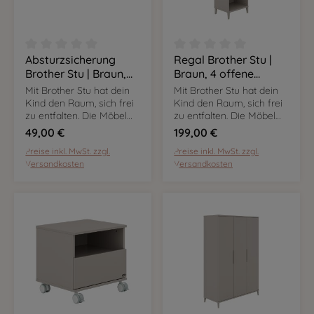
Absturzsicherung
Regal Brother Stu |
Durchschnittliche Bewertung von 0 von 5 Sternen
Durchschnittliche Bewer
Brother Stu | Braun,
Braun, 4 offene
als Ergänzung zum
Fächer
Mit Brother Stu hat dein
Mit Brother Stu hat dein
Kojenbett
Kind den Raum, sich frei
Kind den Raum, sich frei
zu entfalten. Die Möbel
zu entfalten. Die Möbel
sind flexibel nutzbar und
sind flexibel nutzbar und
49,00 €
199,00 €
mit ihrem Dekor in Taupe
mit ihrem Dekor in Taupe
Preise inkl. MwSt. zzgl.
Preise inkl. MwSt. zzgl.
setzen sie in eurem
setzen sie in eurem
Versandkosten
Versandkosten
Zuhause markante
Zuhause markante
Kontraste.
Kontraste.