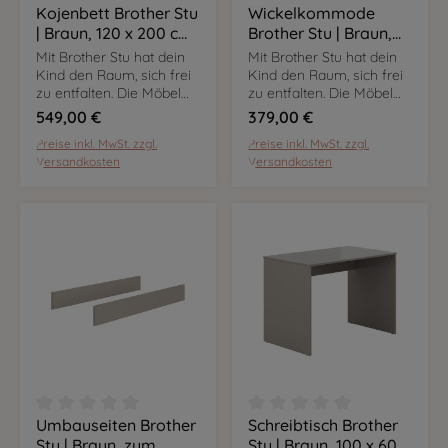
Kojenbett Brother Stu
Wickelkommode
Durchschnittliche Bewertung von 0 von 5 Sternen
Durchschnittliche Bewer
| Braun, 120 x 200 cm,
Brother Stu | Braun,
inkl. Bettkasten
Breite 95 cm, 3
Mit Brother Stu hat dein
Mit Brother Stu hat dein
Schubladen, inkl.
Kind den Raum, sich frei
Kind den Raum, sich frei
Wickelaufsatz
zu entfalten. Die Möbel
zu entfalten. Die Möbel
sind flexibel nutzbar und
sind flexibel nutzbar und
549,00 €
379,00 €
mit ihrem Dekor in Taupe
mit ihrem Dekor in Taupe
Preise inkl. MwSt. zzgl.
Preise inkl. MwSt. zzgl.
setzen sie in eurem
setzen sie in eurem
Versandkosten
Versandkosten
Zuhause markante
Zuhause markante
Kontraste.
Kontraste.
Umbauseiten Brother
Schreibtisch Brother
Durchschnittliche Bewertung von 0 von 5 Sternen
Durchschnittliche Bewer
Stu | Braun, zum
Stu | Braun, 100 x 60