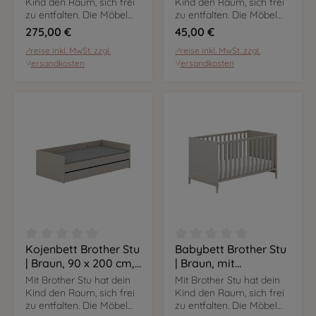
Erweiterung des
Kind den Raum, sich frei
Kind den Raum, sich frei
Kojenbettes
zu entfalten. Die Möbel
zu entfalten. Die Möbel
sind flexibel nutzbar und
sind flexibel nutzbar und
275,00 €
45,00 €
mit ihrem Dekor in Taupe
mit ihrem Dekor in Taupe
Preise inkl. MwSt. zzgl.
Preise inkl. MwSt. zzgl.
setzen sie in eurem
setzen sie in eurem
Versandkosten
Versandkosten
Zuhause markante
Zuhause markante
Kontraste.
Kontraste.
Kojenbett Brother Stu
Babybett Brother Stu
Durchschnittliche Bewertung von 0 von 5 Sternen
Durchschnittliche Bewer
| Braun, 90 x 200 cm,
| Braun, mit
inkl. Bettkasten
Massivholzanteil, 70 x
Mit Brother Stu hat dein
Mit Brother Stu hat dein
140 cm
Kind den Raum, sich frei
Kind den Raum, sich frei
zu entfalten. Die Möbel
zu entfalten. Die Möbel