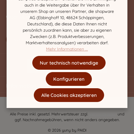
auch in die Weitergabe über Ihr Verhalten in
unserem Shop an unseren Partner, die shopware
Oder über unser
Kontaktformular
.
AG (Ebbinghoff 10, 48624 Schöppingen,
Deutschland), die diese Daten Ihnen nicht
persönlich zuordnen kann, sie aber zu eigenen
Zwecken (z.B. Produktverbesserungen,
Vertrag widerrufen
Marktverhaltensanalysen) verarbeiten darf.
Mehr Informationen ...
Nur technisch notwendige
Konfigurieren
Information
Alle Cookies akzeptieren
Alle Preise inkl. gesetzl. Mehrwertsteuer zzgl.
Versandkosten
und
ggf. Nachnahmegebühren, wenn nicht anders angegeben.
© 2026 yuny by PAIDI