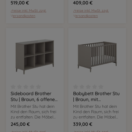
sind flexibel nutzbar und
sind flexibel nutzbar und
519,00 €
409,00 €
mit ihrem Dekor in Taupe
mit ihrem Dekor in Taupe
Preise inkl. MwSt. zzgl.
Preise inkl. MwSt. zzgl.
setzen sie in eurem
setzen sie in eurem
Versandkosten
Versandkosten
Zuhause markante
Zuhause markante
Kontraste.
Kontraste.
Sideboard Brother
Babybett Brother Stu
Durchschnittliche Bewertung von 0 von 5 Sternen
Durchschnittliche Bewer
Stu | Braun, 6 offene
| Braun, mit
Fächer
Massivholzanteil, 60 x
Mit Brother Stu hat dein
Mit Brother Stu hat dein
120 cm
Kind den Raum, sich frei
Kind den Raum, sich frei
zu entfalten. Die Möbel
zu entfalten. Die Möbel
sind flexibel nutzbar und
sind flexibel nutzbar und
245,00 €
339,00 €
mit ihrem Dekor in Taupe
mit ihrem Dekor in Taupe
Preise inkl. MwSt. zzgl.
Preise inkl. MwSt. zzgl.