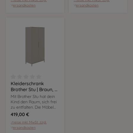
setzen sie in eurem
setzen sie in eurem
Versandkosten
Versandkosten
Zuhause markante
Zuhause markante
Kontraste.
Kontraste.
Kleiderschrank
Durchschnittliche Bewertung von 0 von 5 Sternen
Brother Stu | Braun, 2
Türen
Mit Brother Stu hat dein
Kind den Raum, sich frei
zu entfalten. Die Möbel
sind flexibel nutzbar und
419,00 €
mit ihrem Dekor in Taupe
Preise inkl. MwSt. zzgl.
setzen sie in eurem
Versandkosten
Zuhause markante