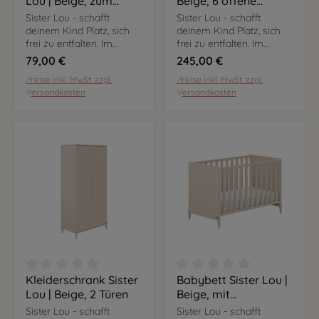
Lou | Beige, zum
Beige, 6 offene
Umbau des
Fächer
Sister Lou - schafft
Sister Lou - schafft
Babybetts 70 x 140
deinem Kind Platz, sich
deinem Kind Platz, sich
cm in ein Kinderbett
frei zu entfalten. Im
frei zu entfalten. Im
angesagten Cashmere-
angesagten Cashmere-
70 x 140 cm
79,00 €
245,00 €
Beige sind die Möbel
Beige sind die Möbel
Preise inkl. MwSt. zzgl.
Preise inkl. MwSt. zzgl.
flexibel nutzbar und
flexibel nutzbar und
Versandkosten
Versandkosten
passen sich euren
passen sich euren
Bedürfnissen an.
Bedürfnissen an.
Kleiderschrank Sister
Babybett Sister Lou |
Durchschnittliche Bewertung von 0 von 5 Sternen
Durchschnittliche Bewer
Lou | Beige, 2 Türen
Beige, mit
Massivholzanteil, 60 x
Sister Lou - schafft
Sister Lou - schafft