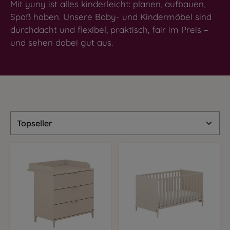
Mit yuny ist alles kinderleicht: planen, aufbauen,
Spaß haben. Unsere Baby- und Kindermöbel sind
durchdacht und flexibel, praktisch, fair im Preis –
und sehen dabei gut aus.