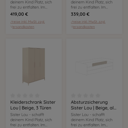
120 cm
deinem Kind Platz, sich
deinem Kind Platz, sich
frei zu entfalten. Im
frei zu entfalten. Im
angesagten Cashmere-
angesagten Cashmere-
419,00 €
339,00 €
Beige sind die Möbel
Beige sind die Möbel
Preise inkl. MwSt. zzgl.
Preise inkl. MwSt. zzgl.
flexibel nutzbar und
flexibel nutzbar und
Versandkosten
Versandkosten
passen sich euren
passen sich euren
Bedürfnissen an.
Bedürfnissen an.
Kleiderschrank Sister
Absturzsicherung
Durchschnittliche Bewertung von 0 von 5 Sternen
Durchschnittliche Bewer
Lou | Beige, 3 Türen
Sister Lou | Beige, als
Ergänzung zum
Sister Lou - schafft
Sister Lou - schafft
Kojenbett
deinem Kind Platz, sich
deinem Kind Platz, sich
frei zu entfalten. Im
frei zu entfalten. Im