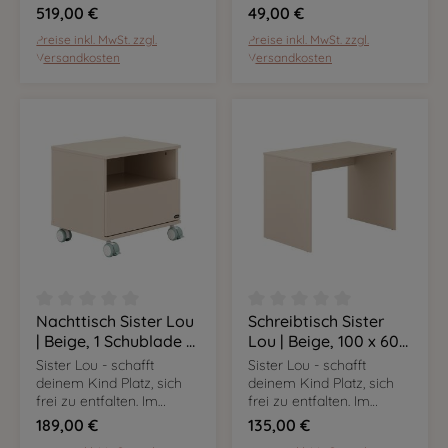
angesagten Cashmere-
angesagten Cashmere-
519,00 €
49,00 €
Beige sind die Möbel
Beige sind die Möbel
Preise inkl. MwSt. zzgl.
Preise inkl. MwSt. zzgl.
flexibel nutzbar und
flexibel nutzbar und
Versandkosten
Versandkosten
passen sich euren
passen sich euren
Bedürfnissen an.
Bedürfnissen an.
Nachttisch Sister Lou
Schreibtisch Sister
Durchschnittliche Bewertung von 0 von 5 Sternen
Durchschnittliche Bewer
| Beige, 1 Schublade &
Lou | Beige, 100 x 60
1 offenes Fach
cm
Sister Lou - schafft
Sister Lou - schafft
deinem Kind Platz, sich
deinem Kind Platz, sich
frei zu entfalten. Im
frei zu entfalten. Im
angesagten Cashmere-
angesagten Cashmere-
189,00 €
135,00 €
Beige sind die Möbel
Beige sind die Möbel