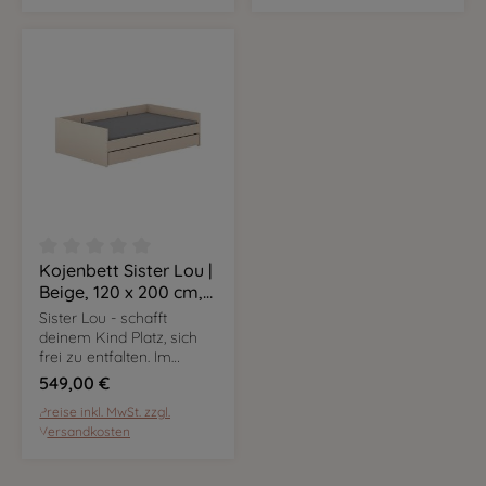
Bedürfnissen an.
Bedürfnissen an.
Kojenbett Sister Lou |
Durchschnittliche Bewertung von 0 von 5 Sternen
Beige, 120 x 200 cm,
inkl. Bettkasten
Sister Lou - schafft
deinem Kind Platz, sich
frei zu entfalten. Im
angesagten Cashmere-
549,00 €
Beige sind die Möbel
Preise inkl. MwSt. zzgl.
flexibel nutzbar und
Versandkosten
passen sich euren
Bedürfnissen an.