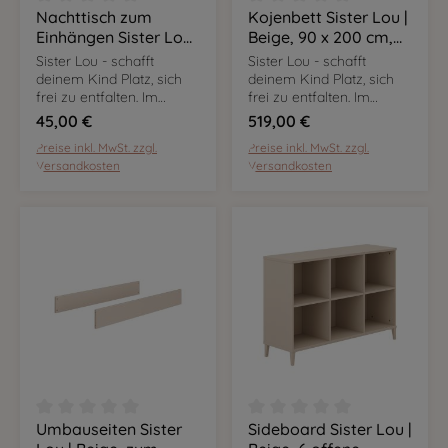
Nachttisch zum
Kojenbett Sister Lou |
Durchschnittliche Bewertung von 0 von 5 Sternen
Durchschnittliche Bewer
Einhängen Sister Lou |
Beige, 90 x 200 cm,
Beige, zur
inkl. Bettkasten
Sister Lou - schafft
Sister Lou - schafft
Erweiterung des
deinem Kind Platz, sich
deinem Kind Platz, sich
Kojenbettes
frei zu entfalten. Im
frei zu entfalten. Im
angesagten Cashmere-
angesagten Cashmere-
45,00 €
519,00 €
Beige sind die Möbel
Beige sind die Möbel
Preise inkl. MwSt. zzgl.
Preise inkl. MwSt. zzgl.
flexibel nutzbar und
flexibel nutzbar und
Versandkosten
Versandkosten
passen sich euren
passen sich euren
Bedürfnissen an.
Bedürfnissen an.
Umbauseiten Sister
Sideboard Sister Lou |
Durchschnittliche Bewertung von 0 von 5 Sternen
Durchschnittliche Bewer