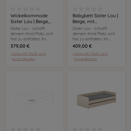
Wickelkommode
Babybett Sister Lou |
Durchschnittliche Bewertung von 0 von 5 Sternen
Durchschnittliche Bewer
Sister Lou | Beige,
Beige, mit
Breite 95 cm, 3
Massivholzanteil, 70 x
Sister Lou - schafft
Sister Lou - schafft
Schubladen, inkl.
140 cm
deinem Kind Platz, sich
deinem Kind Platz, sich
Wickelaufsatz
frei zu entfalten. Im
frei zu entfalten. Im
angesagten Cashmere-
angesagten Cashmere-
379,00 €
409,00 €
Beige sind die Möbel
Beige sind die Möbel
Preise inkl. MwSt. zzgl.
Preise inkl. MwSt. zzgl.
flexibel nutzbar und
flexibel nutzbar und
Versandkosten
Versandkosten
passen sich euren
passen sich euren
Bedürfnissen an.
Bedürfnissen an.