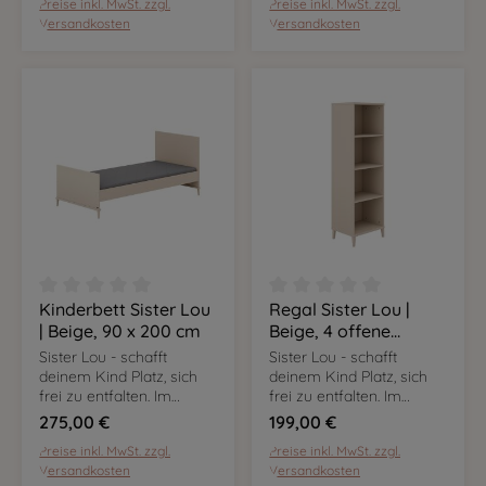
Preise inkl. MwSt. zzgl.
Preise inkl. MwSt. zzgl.
flexibel nutzbar und
flexibel nutzbar und
Versandkosten
Versandkosten
passen sich euren
passen sich euren
Bedürfnissen an.
Bedürfnissen an.
Kinderbett Sister Lou
Regal Sister Lou |
Durchschnittliche Bewertung von 0 von 5 Sternen
Durchschnittliche Bewer
| Beige, 90 x 200 cm
Beige, 4 offene
Fächer
Sister Lou - schafft
Sister Lou - schafft
deinem Kind Platz, sich
deinem Kind Platz, sich
frei zu entfalten. Im
frei zu entfalten. Im
angesagten Cashmere-
angesagten Cashmere-
275,00 €
199,00 €
Beige sind die Möbel
Beige sind die Möbel
Preise inkl. MwSt. zzgl.
Preise inkl. MwSt. zzgl.
flexibel nutzbar und
flexibel nutzbar und
Versandkosten
Versandkosten
passen sich euren
passen sich euren